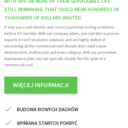
WITH 30% OR MORE OF THEIR SERVICEABLE LIFE
STILL REMAINING. THAT COULD MEAN HUNDREDS OF
THOUSANDS OF DOLLARS WASTED.
If only you could identify and correct potential roofing problems
before it’s too late. With our company plans, you can! We’re proven
experts in roof resolution solutions and are highly skilled at
uncovering all the commercial roof threats that could cause
deterioration, malfunction and even collapse. With our preventive
maintenance plan, we can typically double the life span of a
commercial roof.
WIĘCEJ INFORMACJI
BUDOWA NOWYCH DACHÓW
WYMIANA STARYCH POKRYĆ